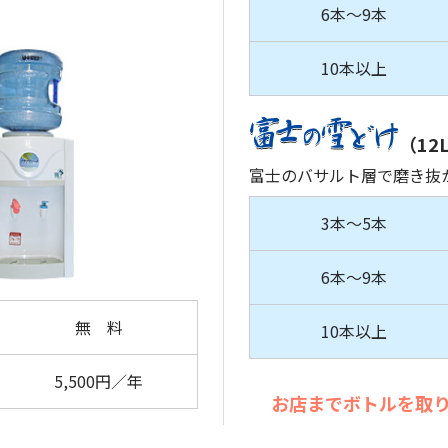
6本〜9本
10本以上
（12
富士のバサルト層で磨き抜
3本〜5本
6本〜9本
無 料
10本以上
5,500円／年
お店までボトルを取り